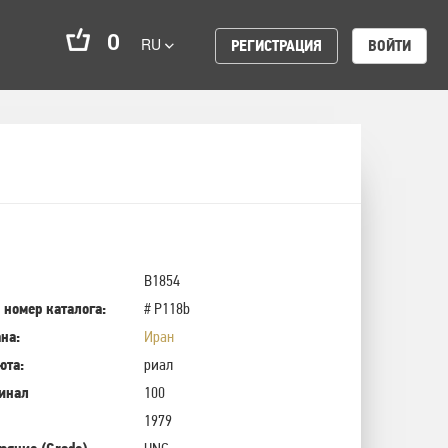
0
RU
РЕГИСТРАЦИЯ
ВОЙТИ
B1854
 номер каталога:
# P118b
на:
Иран
юта:
риал
инал
100
1979