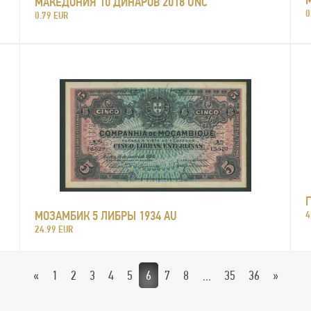
МАКЕДОНИЯ 10 ДИНАРОВ 2018 UNC
0
0.79 EUR
МОЗАМБИК 5 ЛИБРЫ 1934 AU
4
24.99 EUR
«
1
2
3
4
5
6
7
8
35
36
»
...