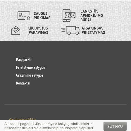
LANKSTŪS
SAUGUS
APMOKĖJIMO
PIRKIMAS
BŪDAI
KRUOPŠTUS
ATSAKINGAS
ĮPAKAVIMAS
PRISTATYMAS
Kaip pirkti
Pristatymo sąlygos
Grąžinimo sąlygos
Kontaktai
Privatumo politika
Siekdami pagerinti Jūsų naršymo kokybę, statistiniais ir
Slapuku politika
SUTINKU
rinkodaros tikslais šioje svetainėje naudojame slapukus.