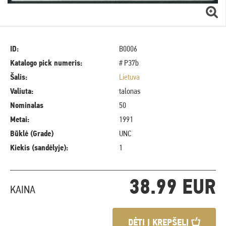
ID:
B0006
Katalogo pick numeris:
# P37b
Šalis:
Lietuva
Valiuta:
talonas
Nominalas
50
Metai:
1991
Būklė (Grade)
UNC
Kiekis (sandėlyje):
1
38.99 EUR
KAINA
DĖTI Į KREPŠELĮ