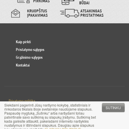
PIRKIMAS
BŪDAI
KRUOPŠTUS
ATSAKINGAS
ĮPAKAVIMAS
PRISTATYMAS
Kaip pirkti
Pristatymo sąlygos
Grąžinimo sąlygos
Kontaktai
Privatumo politika
Siekdami pagerinti Jūsų naršymo kokybę, statistiniais ir
Slapuku politika
SUTINKU
rinkodaros tikslais šioje svetainėje naudojame slapukus.
Paspaudę mygtuką „Sutinku“ arba naršydami toliau
patvirtinate savo sutikimą su slapukų įrašymu. Sutikimą bet
© 2017 MB Pinigai.lt. Visos teisės saugomos
kada galėsite atšaukti, pakeisdami interneto naršyklės
nustatymus ir ištrindami slapukus. Daugiau apie slapukus