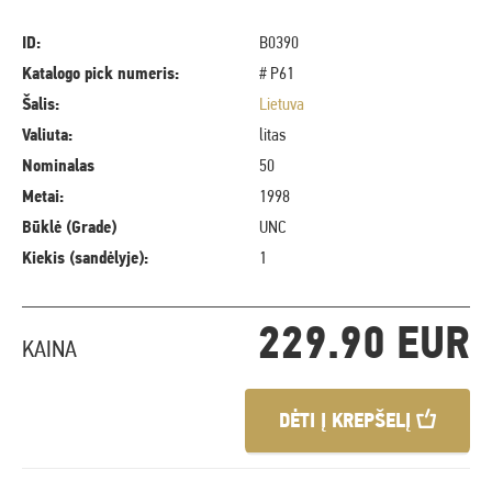
ID:
B0390
Katalogo pick numeris:
# P61
Šalis:
Lietuva
Valiuta:
litas
Nominalas
50
Metai:
1998
Būklė (Grade)
UNC
Kiekis (sandėlyje):
1
229.90 EUR
KAINA
DĖTI Į KREPŠELĮ