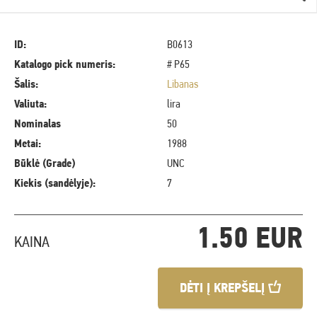
ID:
B0613
Katalogo pick numeris:
# P65
Šalis:
Libanas
Valiuta:
lira
Nominalas
50
Metai:
1988
Būklė (Grade)
UNC
Kiekis (sandėlyje):
7
1.50 EUR
KAINA
DĖTI Į KREPŠELĮ