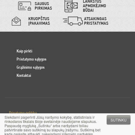
LANKSTŪS
SAUGUS
APMOKĖJIMO
PIRKIMAS
BŪDAI
KRUOPŠTUS
ATSAKINGAS
ĮPAKAVIMAS
PRISTATYMAS
Kaip pirkti
Pristatymo sąlygos
Grąžinimo sąlygos
Kontaktai
Privatumo politika
Siekdami pagerinti Jūsų naršymo kokybę, statistiniais ir
Slapuku politika
SUTINKU
rinkodaros tikslais šioje svetainėje naudojame slapukus.
Paspaudę mygtuką „Sutinku“ arba naršydami toliau
patvirtinate savo sutikimą su slapukų įrašymu. Sutikimą bet
© 2017 MB Pinigai.lt. Visos teisės saugomos
kada galėsite atšaukti, pakeisdami interneto naršyklės