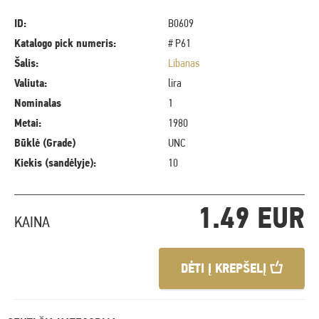
ID:
B0609
Katalogo pick numeris:
# P61
Šalis:
Libanas
Valiuta:
lira
Nominalas
1
Metai:
1980
Būklė (Grade)
UNC
Kiekis (sandėlyje):
10
1.49 EUR
KAINA
DĖTI Į KREPŠELĮ