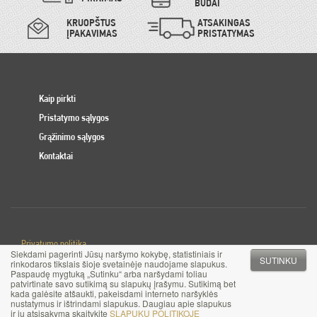
BŪDAI
KRUOPŠTUS
ATSAKINGAS
ĮPAKAVIMAS
PRISTATYMAS
Kaip pirkti
Pristatymo sąlygos
Grąžinimo sąlygos
Kontaktai
Privatumo politika
Siekdami pagerinti Jūsų naršymo kokybę, statistiniais ir
Slapuku politika
SUTINKU
rinkodaros tikslais šioje svetainėje naudojame slapukus.
Paspaudę mygtuką „Sutinku“ arba naršydami toliau
patvirtinate savo sutikimą su slapukų įrašymu. Sutikimą bet
© 2017 MB Pinigai.lt. Visos teisės saugomos
kada galėsite atšaukti, pakeisdami interneto naršyklės
nustatymus ir ištrindami slapukus. Daugiau apie slapukus
ir jų atsisakymą skaitykite
SLAPUKŲ POLITIKOJE