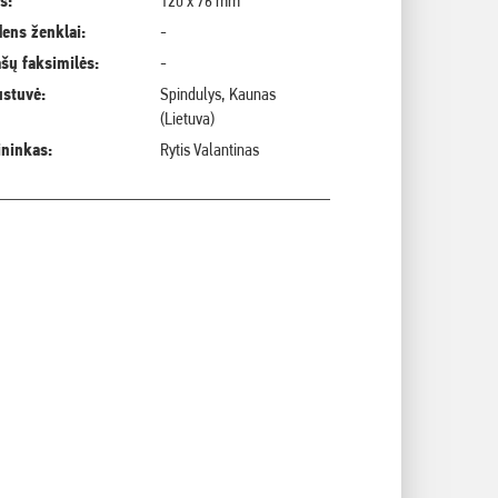
s:
120 x 76 mm
ens ženklai:
-
šų faksimilės:
-
ustuvė:
Spindulys, Kaunas
(Lietuva)
ininkas:
Rytis Valantinas