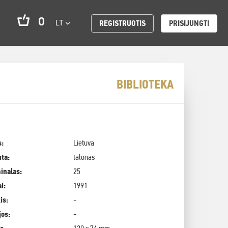
0
LT
REGISTRUOTIS
PRISIJUNGTI
BIBLIOTEKA
s:
Lietuva
uta:
talonas
inalas:
25
i:
1991
is:
-
jos:
-