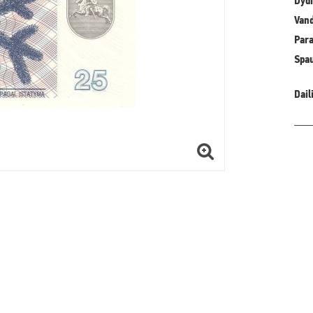
Dydi
Vand
Para
Spa
Dail