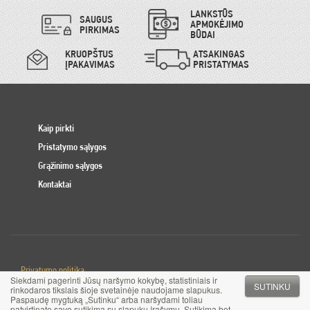
LANKSTŪS
SAUGUS
APMOKĖJIMO
PIRKIMAS
BŪDAI
KRUOPŠTUS
ATSAKINGAS
ĮPAKAVIMAS
PRISTATYMAS
Kaip pirkti
Pristatymo sąlygos
Grąžinimo sąlygos
Kontaktai
Privatumo politika
Siekdami pagerinti Jūsų naršymo kokybę, statistiniais ir
Slapuku politika
SUTINKU
rinkodaros tikslais šioje svetainėje naudojame slapukus.
Paspaudę mygtuką „Sutinku“ arba naršydami toliau
patvirtinate savo sutikimą su slapukų įrašymu. Sutikimą bet