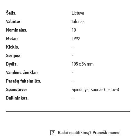
Šalis:
Lietuva
Valiuta:
talonas
Nominalas:
10
Metai:
1992
Kiekis:
-
Serijos:
-
Dydis:
105 x 54 mm
Vandens ženklai:
-
Parašų faksimilės:
-
Spaustuvė:
Spindulys, Kaunas (Lietuva)
Dailininkas:
-
Radai neatitikimą? Pranešk mums!