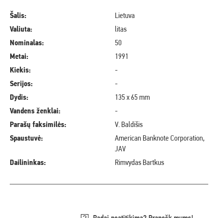
Šalis:
Lietuva
Valiuta:
litas
Nominalas:
50
Metai:
1991
Kiekis:
-
Serijos:
-
Dydis:
135 x 65 mm
Vandens ženklai:
-
Parašų faksimilės:
V. Baldišis
Spaustuvė:
American Banknote Corporation,
JAV
Dailininkas:
Rimvydas Bartkus
Radai neatitikimą? Pranešk mums!