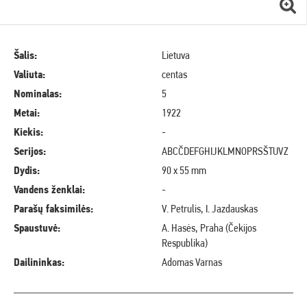
Šalis:
Lietuva
Valiuta:
centas
Nominalas:
5
Metai:
1922
Kiekis:
-
Serijos:
ABCČDEFGHIJKLMNOPRSŠTUVZ
Dydis:
90 x 55 mm
Vandens ženklai:
-
Parašų faksimilės:
V. Petrulis, I. Jazdauskas
Spaustuvė:
A. Hasės, Praha (Čekijos
Respublika)
Dailininkas:
Adomas Varnas