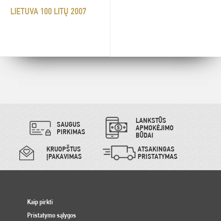
LIETUVA 100 LITŲ 2007
LANKSTŪS
SAUGUS
APMOKĖJIMO
PIRKIMAS
BŪDAI
KRUOPŠTUS
ATSAKINGAS
ĮPAKAVIMAS
PRISTATYMAS
Kaip pirkti
Pristatymo sąlygos