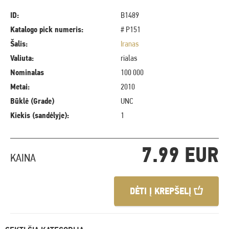
ID:
B1489
Katalogo pick numeris:
# P151
Šalis:
Iranas
Valiuta:
rialas
Nominalas
100 000
Metai:
2010
Būklė (Grade)
UNC
Kiekis (sandėlyje):
1
7.99 EUR
KAINA
DĖTI Į KREPŠELĮ