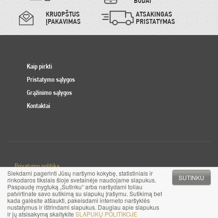
BŪDAI
KRUOPŠTUS
ATSAKINGAS
ĮPAKAVIMAS
PRISTATYMAS
Kaip pirkti
Pristatymo sąlygos
Grąžinimo sąlygos
Kontaktai
Privatumo politika
Siekdami pagerinti Jūsų naršymo kokybę, statistiniais ir
Slapuku politika
SUTINKU
rinkodaros tikslais šioje svetainėje naudojame slapukus.
Paspaudę mygtuką „Sutinku“ arba naršydami toliau
patvirtinate savo sutikimą su slapukų įrašymu. Sutikimą bet
© 2017 MB Pinigai.lt. Visos teisės saugomos
kada galėsite atšaukti, pakeisdami interneto naršyklės
nustatymus ir ištrindami slapukus. Daugiau apie slapukus
ir jų atsisakymą skaitykite
SLAPUKŲ POLITIKOJE