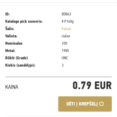
ID:
B0863
Katalogo pick numeris:
# P140g
Šalis:
Iranas
Valiuta:
rialas
Nominalas
100
Metai:
1985
Būklė (Grade)
UNC
Kiekis (sandėlyje):
3
0.79 EUR
KAINA
DĖTI Į KREPŠELĮ