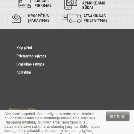
SAUGUS
APMOKĖJIMO
PIRKIMAS
BŪDAI
KRUOPŠTUS
ATSAKINGAS
ĮPAKAVIMAS
PRISTATYMAS
Kaip pirkti
Pristatymo sąlygos
Grąžinimo sąlygos
Kontaktai
Privatumo politika
Siekdami pagerinti Jūsų naršymo kokybę, statistiniais ir
Slapuku politika
SUTINKU
rinkodaros tikslais šioje svetainėje naudojame slapukus.
Paspaudę mygtuką „Sutinku“ arba naršydami toliau
patvirtinate savo sutikimą su slapukų įrašymu. Sutikimą bet
© 2017 MB Pinigai.lt. Visos teisės saugomos
kada galėsite atšaukti, pakeisdami interneto naršyklės