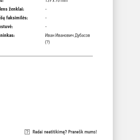
s:
139 x 70 mm
ens ženklai:
-
šų faksimilės:
-
ustuvė:
-
ininkas:
Иван Иванович Дубасов
(?)
Radai neatitikimą? Pranešk mums!