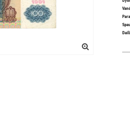
Dydi
Vand
Para
Spa
Dail