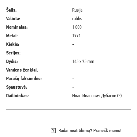
Šalis:
Rusija
Valiuta:
rublis
Nominalas:
1 000
Metai:
1991
Kiekis:
-
Serijos:
-
Dydis:
145 x 75 mm
Vandens ženklai:
-
Parašų faksimilės:
-
Spaustuvė:
-
Dailininkas:
Иван Иванович Дубасов (?)
Radai neatitikimą? Pranešk mums!