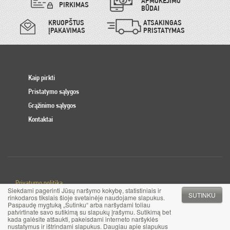
APMOKĖJIMO
PIRKIMAS
BŪDAI
KRUOPŠTUS
ATSAKINGAS
ĮPAKAVIMAS
PRISTATYMAS
Kaip pirkti
Pristatymo sąlygos
Grąžinimo sąlygos
Kontaktai
Privatumo politika
Siekdami pagerinti Jūsų naršymo kokybę, statistiniais ir
Slapuku politika
SUTINKU
rinkodaros tikslais šioje svetainėje naudojame slapukus.
Paspaudę mygtuką „Sutinku“ arba naršydami toliau
patvirtinate savo sutikimą su slapukų įrašymu. Sutikimą bet
© 2017 MB Pinigai.lt. Visos teisės saugomos
kada galėsite atšaukti, pakeisdami interneto naršyklės
nustatymus ir ištrindami slapukus. Daugiau apie slapukus