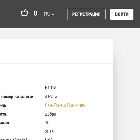
0
RU
РЕГИСТРАЦИЯ
ВОЙТИ
B1016
 номер каталога:
# P71a
на:
Сан-Томе и Принсипи
юта:
добра
инал
10
2016