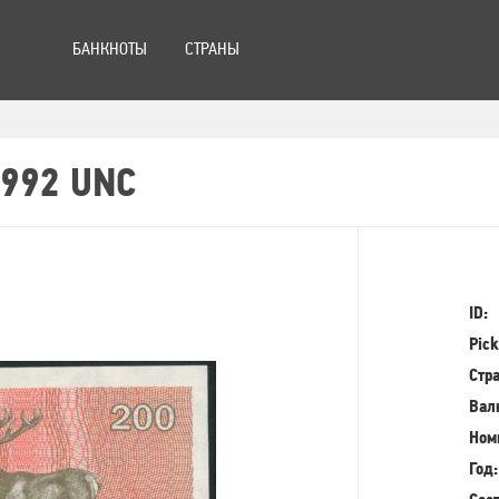
БАНКНОТЫ
СТРАНЫ
1992 UNC
ID:
Pick
Стра
Вал
Ном
Год: