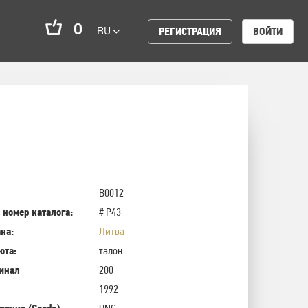
0
RU
РЕГИСТРАЦИЯ
ВОЙТИ
B0012
 номер каталога:
# P43
на:
Литва
юта:
талон
инал
200
1992