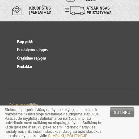
KRUOPŠTUS
ATSAKINGAS
ĮPAKAVIMAS
PRISTATYMAS
Kaip pirkti
Pristatymo sąlygos
Grąžinimo sąlygos
Kontaktai
Privatumo politika
Siekdami pagerinti Jūsų naršymo kokybę, statistiniais ir
Slapuku politika
SUTINKU
rinkodaros tikslais šioje svetainėje naudojame slapukus.
Paspaudę mygtuką „Sutinku“ arba naršydami toliau
patvirtinate savo sutikimą su slapukų įrašymu. Sutikimą bet
© 2017 MB Pinigai.lt. Visos teisės saugomos
kada galėsite atšaukti, pakeisdami interneto naršyklės
nustatymus ir ištrindami slapukus. Daugiau apie slapukus
ir jų atsisakymą skaitykite
SLAPUKŲ POLITIKOJE