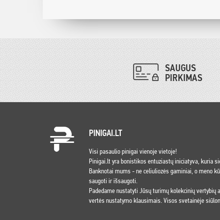
SAUGUS
PIRKIMAS
PINIGAI.LT
Visi pasaulio pinigai vienoje vietoje!
Pinigai.lt yra bonistikos entuziastų iniciatyva, kuria s
Banknotai mums - ne celiuliozės gaminiai, o meno kūri
saugoti ir išsaugoti.
Padedame nustatyti Jūsų turimų kolekcinių vertybių
vertės nustatymo klausimais. Visos svetainėje siūlom