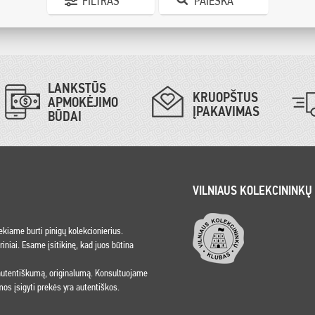
FILTRAS
PAIEŠKA
LANKSTŪS
KRUOPŠTUS
APMOKĖJIMO
ĮPAKAVIMAS
BŪDAI
VILNIAUS KOLEKCININKŲ
iekiame burti pinigų kolekcionierius.
niai. Esame įsitikinę, kad juos būtina
 autentiškumą, originalumą. Konsultuojame
os įsigyti prekės yra autentiškos.