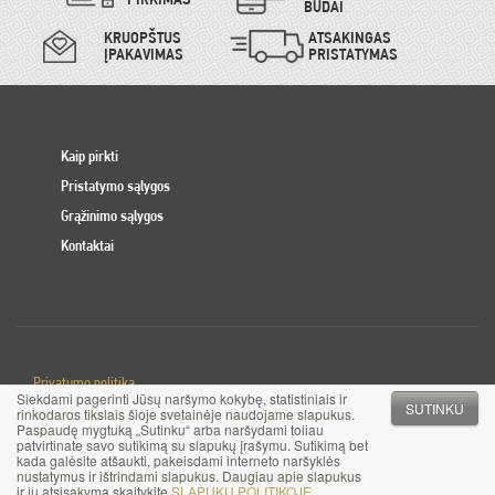
BŪDAI
KRUOPŠTUS
ATSAKINGAS
ĮPAKAVIMAS
PRISTATYMAS
Kaip pirkti
Pristatymo sąlygos
Grąžinimo sąlygos
Kontaktai
Privatumo politika
Siekdami pagerinti Jūsų naršymo kokybę, statistiniais ir
Slapuku politika
SUTINKU
rinkodaros tikslais šioje svetainėje naudojame slapukus.
Paspaudę mygtuką „Sutinku“ arba naršydami toliau
patvirtinate savo sutikimą su slapukų įrašymu. Sutikimą bet
© 2017 MB Pinigai.lt. Visos teisės saugomos
kada galėsite atšaukti, pakeisdami interneto naršyklės
nustatymus ir ištrindami slapukus. Daugiau apie slapukus
ir jų atsisakymą skaitykite
SLAPUKŲ POLITIKOJE