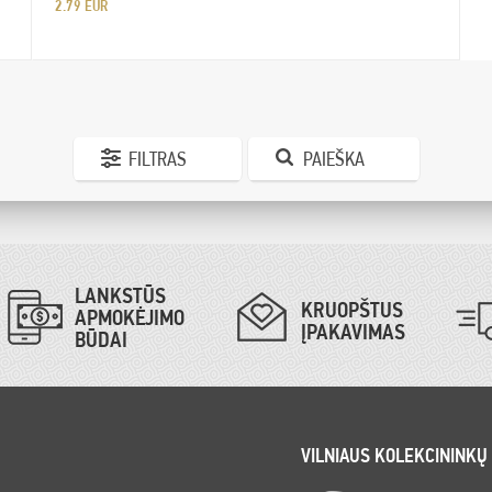
2.79 EUR
FILTRAS
PAIEŠKA
LANKSTŪS
KRUOPŠTUS
APMOKĖJIMO
ĮPAKAVIMAS
BŪDAI
VILNIAUS KOLEKCININKŲ