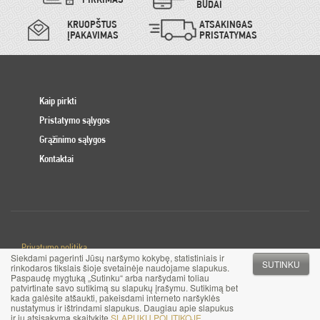
BŪDAI
KRUOPŠTUS
ATSAKINGAS
ĮPAKAVIMAS
PRISTATYMAS
Kaip pirkti
Pristatymo sąlygos
Grąžinimo sąlygos
Kontaktai
Privatumo politika
Siekdami pagerinti Jūsų naršymo kokybę, statistiniais ir
Slapuku politika
SUTINKU
rinkodaros tikslais šioje svetainėje naudojame slapukus.
Paspaudę mygtuką „Sutinku“ arba naršydami toliau
patvirtinate savo sutikimą su slapukų įrašymu. Sutikimą bet
© 2017 MB Pinigai.lt. Visos teisės saugomos
kada galėsite atšaukti, pakeisdami interneto naršyklės
nustatymus ir ištrindami slapukus. Daugiau apie slapukus
ir jų atsisakymą skaitykite
SLAPUKŲ POLITIKOJE