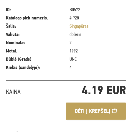
ID:
B0572
Katalogo pick numeris:
# P28
Šalis:
Singapūras
Valiuta:
doleris
Nominalas
2
Metai:
1992
Būklė (Grade)
UNC
Kiekis (sandėlyje):
4
4.19 EUR
KAINA
DĖTI Į KREPŠELĮ