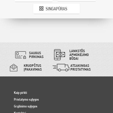
SINGAPŪRAS
LANKSTŪS
SAUGUS
APMOKĖJIMO
PIRKIMAS
BŪDAI
KRUOPŠTUS
ATSAKINGAS
ĮPAKAVIMAS
PRISTATYMAS
Kaip pirkti
Pristatymo sąlygos
Grąžinimo sąlygos