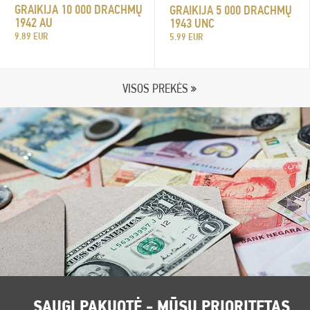
GRAIKIJA 10 000 DRACHMŲ
GRAIKIJA 5 000 DRACHMŲ
1942 AU
1943 UNC
9.89 EUR
5.99 EUR
VISOS PREKĖS
SAUGI PAKUOTĖ - MŪSŲ PRIORITETAS