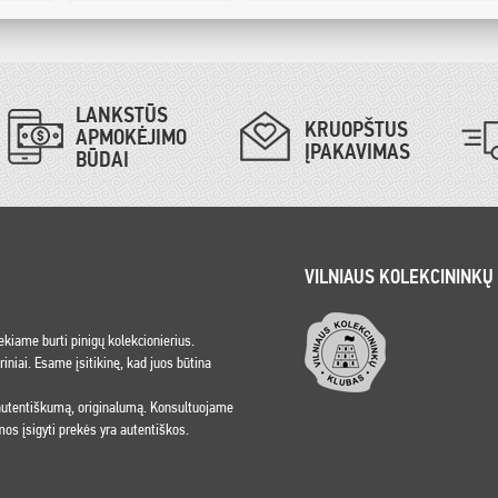
LANKSTŪS
KRUOPŠTUS
APMOKĖJIMO
ĮPAKAVIMAS
BŪDAI
VILNIAUS KOLEKCININKŲ
iekiame burti pinigų kolekcionierius.
niai. Esame įsitikinę, kad juos būtina
 autentiškumą, originalumą. Konsultuojame
os įsigyti prekės yra autentiškos.