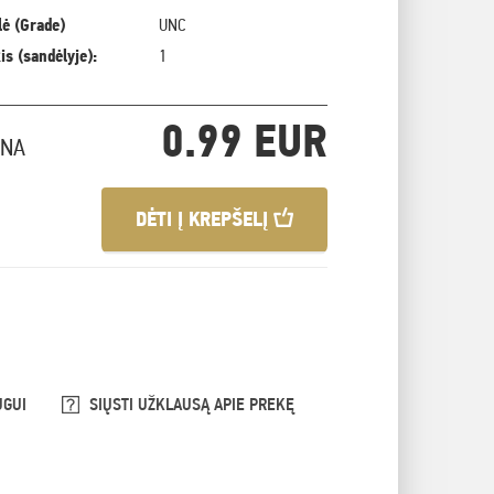
ė (Grade)
UNC
is (sandėlyje):
1
0.99 EUR
INA
DĖTI Į KREPŠELĮ
UGUI
SIŲSTI UŽKLAUSĄ APIE PREKĘ