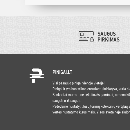
SAUGUS
PIRKIMAS
PINIGAI.LT
Visi pasaulio pinigai vienoje vietoje!
Pinigai.lt yra bonistikos entuziastų iniciatyva, kuria s
Banknotai mums - ne celiuliozės gaminiai, o meno kūri
saugoti ir išsaugoti.
Padedame nustatyti Jūsų turimų kolekcinių vertybių
vertės nustatymo klausimais. Visos svetainėje siūlom