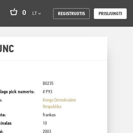
0
LT
REGISTRUOTIS
PRISIJUNGTI
UNC
B0235
logo pick numeris:
# P93
s:
Kongo Demokratinė
Respublika
uta:
frankas
inalas
10
i:
2003