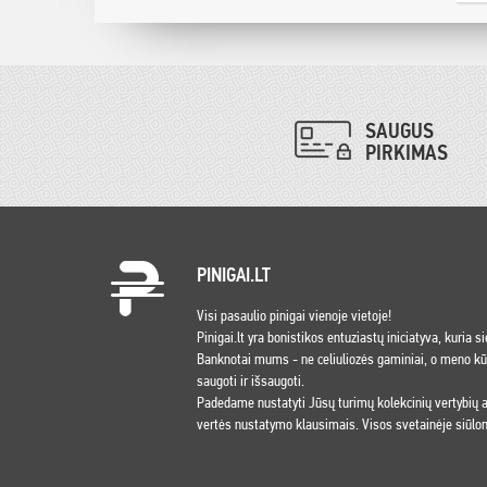
SAUGUS
PIRKIMAS
PINIGAI.LT
Visi pasaulio pinigai vienoje vietoje!
Pinigai.lt yra bonistikos entuziastų iniciatyva, kuria s
Banknotai mums - ne celiuliozės gaminiai, o meno kūri
saugoti ir išsaugoti.
Padedame nustatyti Jūsų turimų kolekcinių vertybių
vertės nustatymo klausimais. Visos svetainėje siūlom