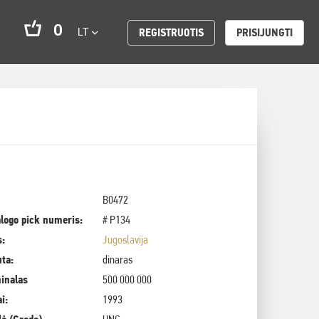
0
LT
REGISTRUOTIS
PRISIJUNGTI
B0472
logo pick numeris:
# P134
s:
Jugoslavija
uta:
dinaras
inalas
500 000 000
i:
1993