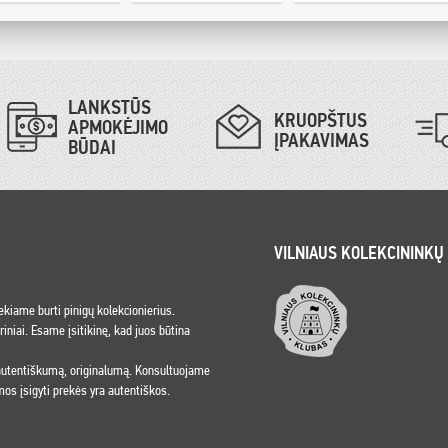
LANKSTŪS
KRUOPŠTUS
APMOKĖJIMO
ĮPAKAVIMAS
BŪDAI
VILNIAUS KOLEKCININKŲ
iekiame burti pinigų kolekcionierius.
niai. Esame įsitikinę, kad juos būtina
 autentiškumą, originalumą. Konsultuojame
os įsigyti prekės yra autentiškos.