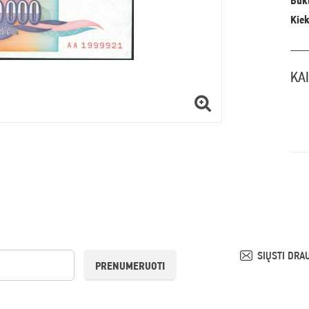
Būkl
Kiek
KA
SIŲSTI DRA
PRENUMERUOTI