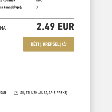
ė (Grade)
UNC
is (sandėlyje):
3
2.49 EUR
INA
DĖTI Į KREPŠELĮ
UGUI
SIŲSTI UŽKLAUSĄ APIE PREKĘ