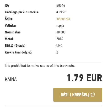
ID:
B0544
Katalogo pick numeris:
# P157
Šalis:
Indonezija
Valiuta:
rupija
Nominalas
10 000
Metai:
2016
Būklė (Grade)
UNC
Kiekis (sandėlyje):
2
It is prohibited to make scans of this banknote.
1.79 EUR
KAINA
DĖTI Į KREPŠELĮ