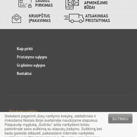
SAUGUS
APMOKĖJIMO
PIRKIMAS
BŪDAI
KRUOPŠTUS
ATSAKINGAS
ĮPAKAVIMAS
PRISTATYMAS
Kaip pirkti
Pristatymo sąlygos
Grąžinimo sąlygos
Kontaktai
Privatumo politika
Siekdami pagerinti Jūsų naršymo kokybę, statistiniais ir
Slapuku politika
SUTINKU
rinkodaros tikslais šioje svetainėje naudojame slapukus.
Paspaudę mygtuką „Sutinku“ arba naršydami toliau
patvirtinate savo sutikimą su slapukų įrašymu. Sutikimą bet
© 2017 MB Pinigai.lt. Visos teisės saugomos
kada galėsite atšaukti, pakeisdami interneto naršyklės