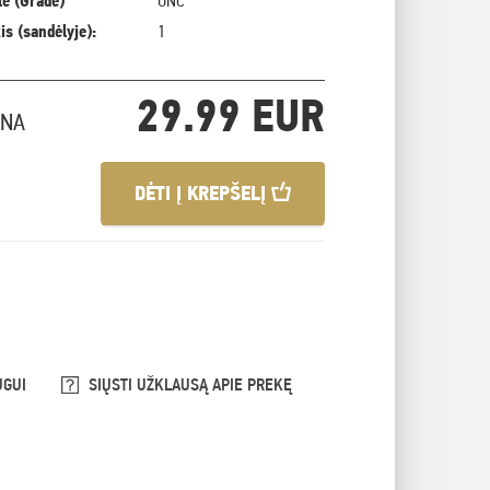
ė (Grade)
UNC
is (sandėlyje):
1
29.99 EUR
INA
DĖTI Į KREPŠELĮ
UGUI
SIŲSTI UŽKLAUSĄ APIE PREKĘ