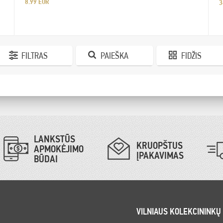
8.99 EUR
3
FILTRAS
PAIEŠKA
FIDŽIS
LANKSTŪS
KRUOPŠTUS
APMOKĖJIMO
ĮPAKAVIMAS
BŪDAI
VILNIAUS KOLEKCININKŲ