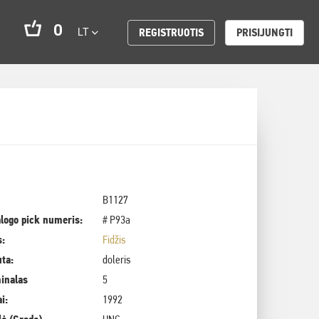
0
LT
REGISTRUOTIS
PRISIJUNGTI
B1127
logo pick numeris:
# P93a
s:
Fidžis
uta:
doleris
inalas
5
i:
1992