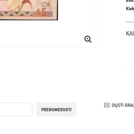
Būkl
Kiek
KA
SIŲSTI DRA
PRENUMERUOTI