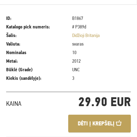
ID:
B1867
Katalogo pick numeris:
# P389d
Šalis:
Didžioji Britanija
Valiuta:
svaras
Nominalas
10
Metai:
2012
Būklė (Grade)
UNC
Kiekis (sandėlyje):
3
29.90 EUR
KAINA
DĖTI Į KREPŠELĮ