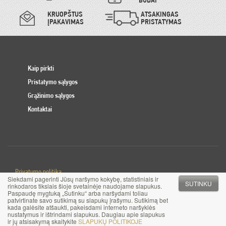
KRUOPŠTUS
ATSAKINGAS
ĮPAKAVIMAS
PRISTATYMAS
Kaip pirkti
Pristatymo sąlygos
Grąžinimo sąlygos
Kontaktai
Privatumo politika
Siekdami pagerinti Jūsų naršymo kokybę, statistiniais ir
Slapuku politika
SUTINKU
rinkodaros tikslais šioje svetainėje naudojame slapukus.
Paspaudę mygtuką „Sutinku“ arba naršydami toliau
patvirtinate savo sutikimą su slapukų įrašymu. Sutikimą bet
© 2017 MB Pinigai.lt. Visos teisės saugomos
kada galėsite atšaukti, pakeisdami interneto naršyklės
nustatymus ir ištrindami slapukus. Daugiau apie slapukus
ir jų atsisakymą skaitykite
SLAPUKŲ POLITIKOJE