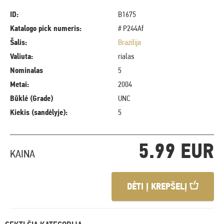
ID:
B1675
Katalogo pick numeris:
# P244Af
Šalis:
Brazilija
Valiuta:
rialas
Nominalas
5
Metai:
2004
Būklė (Grade)
UNC
Kiekis (sandėlyje):
5
5.99 EUR
KAINA
DĖTI Į KREPŠELĮ