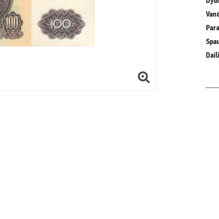
Dydi
Vand
Para
Spa
Dail