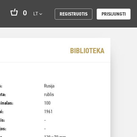
0
LT
REGISTRUOTIS
PRISIJUNGTI
BIBLIOTEKA
s:
Rusija
uta:
rublis
inalas:
100
i:
1961
is:
-
jos:
-