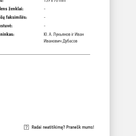
s:
139 x 70 mm
ens ženklai:
-
šų faksimilės:
-
ustuvė:
-
ininkas:
Ю. А. Лукьянов ir Иван
Иванович Дубасов
Radai neatitikimą? Pranešk mums!