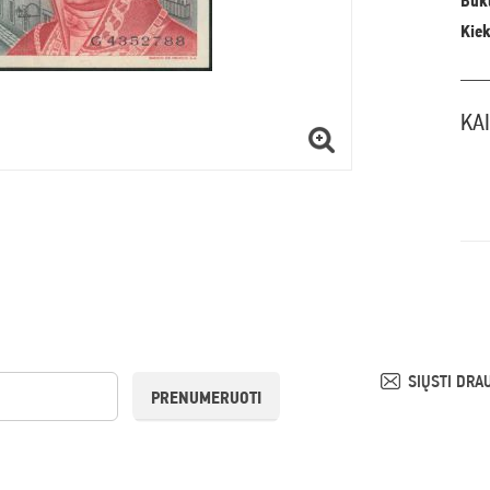
Būkl
Kiek
KA
SIŲSTI DRA
PRENUMERUOTI