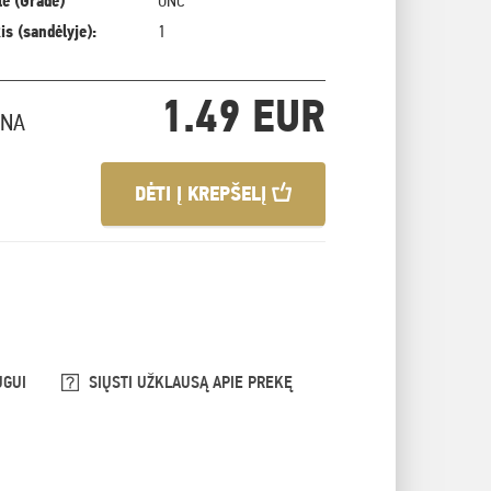
ė (Grade)
UNC
is (sandėlyje):
1
1.49 EUR
INA
DĖTI Į KREPŠELĮ
UGUI
SIŲSTI UŽKLAUSĄ APIE PREKĘ