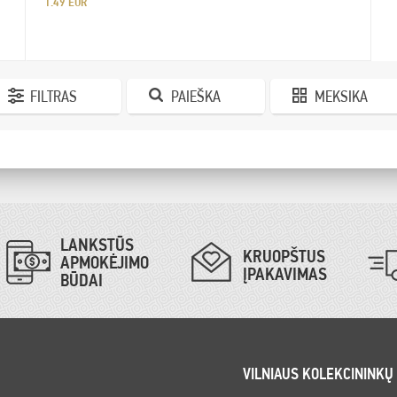
1.49 EUR
FILTRAS
PAIEŠKA
MEKSIKA
LANKSTŪS
KRUOPŠTUS
APMOKĖJIMO
ĮPAKAVIMAS
BŪDAI
VILNIAUS KOLEKCININKŲ