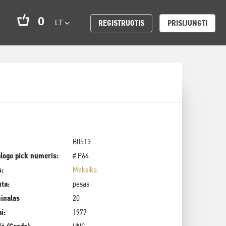
0
LT
REGISTRUOTIS
PRISIJUNGTI
B0513
logo pick numeris:
# P64
s:
Meksika
uta:
pesas
inalas
20
i:
1977