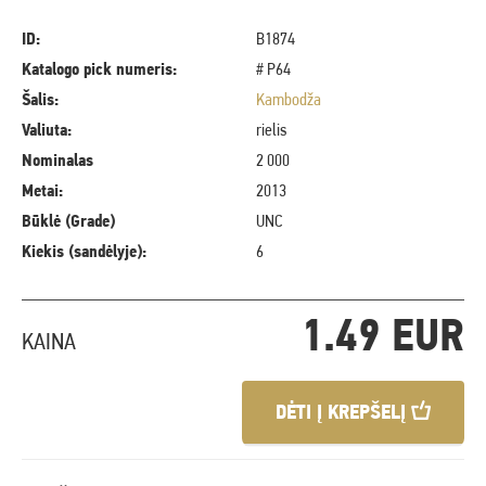
ID:
B1874
Katalogo pick numeris:
# P64
Šalis:
Kambodža
Valiuta:
rielis
Nominalas
2 000
Metai:
2013
Būklė (Grade)
UNC
Kiekis (sandėlyje):
6
1.49 EUR
KAINA
DĖTI Į KREPŠELĮ