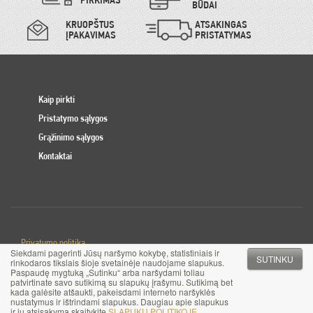
PIRKIMAS
BŪDAI
KRUOPŠTUS
ATSAKINGAS
ĮPAKAVIMAS
PRISTATYMAS
Kaip pirkti
Pristatymo sąlygos
Grąžinimo sąlygos
Kontaktai
Privatumo politika
Siekdami pagerinti Jūsų naršymo kokybę, statistiniais ir
Slapuku politika
SUTINKU
rinkodaros tikslais šioje svetainėje naudojame slapukus.
Paspaudę mygtuką „Sutinku“ arba naršydami toliau
patvirtinate savo sutikimą su slapukų įrašymu. Sutikimą bet
© 2017 MB Pinigai.lt. Visos teisės saugomos
kada galėsite atšaukti, pakeisdami interneto naršyklės
nustatymus ir ištrindami slapukus. Daugiau apie slapukus
ir jų atsisakymą skaitykite
SLAPUKŲ POLITIKOJE