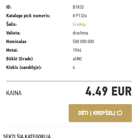
ID:
B1832
Katalogo pick numeris:
# P132a
Šalis:
Graikija
Valiuta:
drachma
Nominalas
500 000 000
Metai:
1944
Būklė (Grade)
aUNC
Kiekis (sandėlyje):
4
4.49 EUR
KAINA
DĖTI Į KREPŠELĮ
SEKTI ŠIĄ KATEGORIJĄ