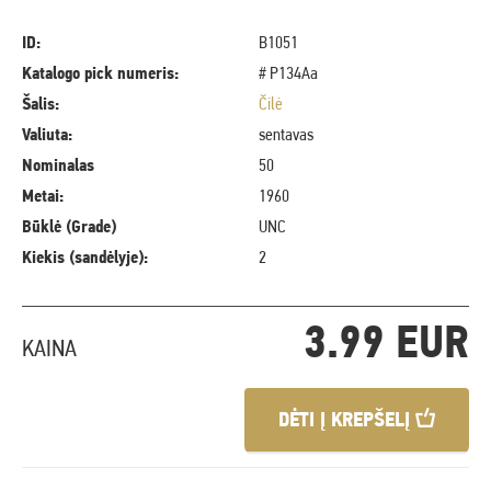
ID:
B1051
Katalogo pick numeris:
# P134Aa
Šalis:
Čilė
Valiuta:
sentavas
Nominalas
50
Metai:
1960
Būklė (Grade)
UNC
Kiekis (sandėlyje):
2
3.99 EUR
KAINA
DĖTI Į KREPŠELĮ