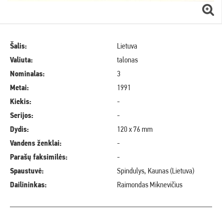
Šalis:
Lietuva
Valiuta:
talonas
Nominalas:
3
Metai:
1991
Kiekis:
-
Serijos:
-
Dydis:
120 x 76 mm
Vandens ženklai:
-
Parašų faksimilės:
-
Spaustuvė:
Spindulys, Kaunas (Lietuva)
Dailininkas:
Raimondas Miknevičius