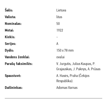
Šalis:
Lietuva
Valiuta:
litas
Nominalas:
50
Metai:
1922
Kiekis:
-
Serijos:
A
Dydis:
150 x 78 mm
Vandens ženklai:
ovalai
Parašų faksimilės:
V. Jurgutis, Julius Kaupas, P.
Grajauskas, J. Paknys, A. Prūsas
Spaustuvė:
A. Hasės, Praha (Čekijos
Respublika).
Dailininkas:
Adomas Varnas