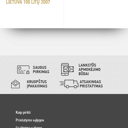
LIETUVA 100 LITŲ 2007
LANKSTŪS
SAUGUS
APMOKĖJIMO
PIRKIMAS
BŪDAI
KRUOPŠTUS
ATSAKINGAS
ĮPAKAVIMAS
PRISTATYMAS
Kaip pirkti
Pristatymo sąlygos
Grąžinimo sąlygos